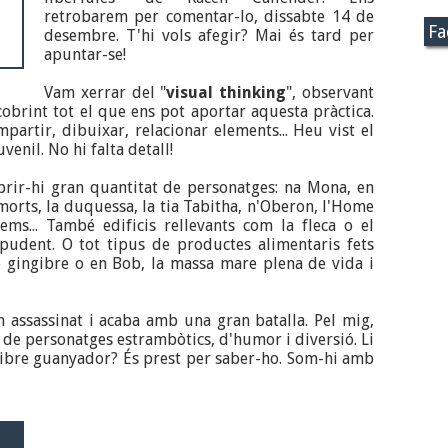
retrobarem per comentar-lo, dissabte 14 de
Fa
desembre. T'hi vols afegir? Mai és tard per
apuntar-se!
Vam xerrar del "
visual thinking
", observant
scobrint tot el que ens pot aportar aquesta pràctica.
artir, dibuixar, relacionar elements... Heu vist el
uvenil. No hi falta detall!
ir-hi gran quantitat de personatges: na Mona, en
morts, la duquessa, la tia Tabitha, n'Oberon, l'Home
ems... També edificis rellevants com la fleca o el
pudent. O tot tipus de productes alimentaris fets
e gingibre o en Bob, la massa mare plena de vida i
assassinat i acaba amb una gran batalla. Pel mig,
 de personatges estrambòtics, d'humor i diversió. Li
 llibre guanyador? És prest per saber-ho. Som-hi amb