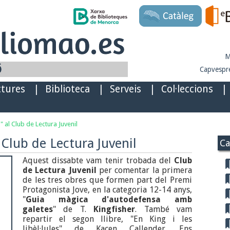
M
Capvespre
ctures
|
Biblioteca
|
Serveis
|
Col·leccions
|
g" al Club de Lectura Juvenil
 Club de Lectura Juvenil
Ca
Aquest dissabte vam tenir trobada del
Club
de Lectura Juvenil
per comentar la primera
de les tres obres que formen part del Premi
Protagonista Jove, en la categoria 12-14 anys,
"
Guia màgica d'autodefensa amb
galetes
" de T.
Kingfisher
. També vam
repartir el segon llibre, "En King i les
libèl·lules" de Kacen Callender. Ens