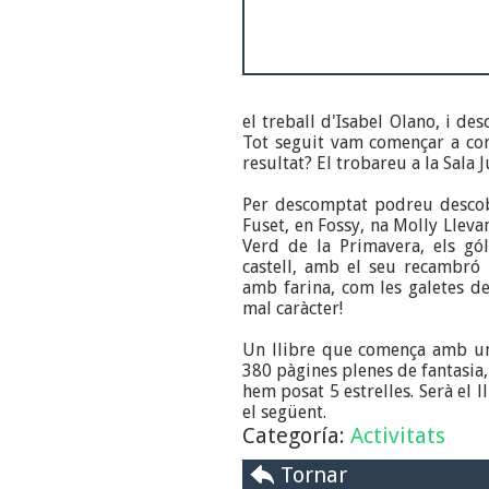
el treball d'Isabel Olano, i de
Tot seguit vam començar a comp
resultat? El trobareu a la Sala J
Per descomptat podreu descobr
Fuset, en Fossy, na Molly Lleva
Verd de la Primavera, els gól
castell, amb el seu recambró 
amb farina, com les galetes d
mal caràcter!
Un llibre que comença amb un 
380 pàgines plenes de fantasia,
hem posat 5 estrelles. Serà el
el següent.
Categoría:
Activitats
Tornar