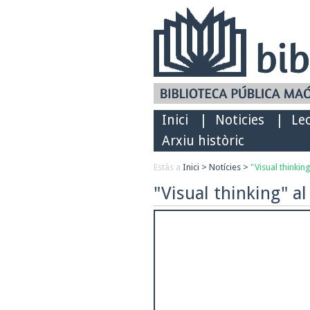
Inici
|
Noticies
|
Le
Arxiu històric
Estàs a
Inici
>
Notícies
>
"Visual thinkin
"Visual thinking" al