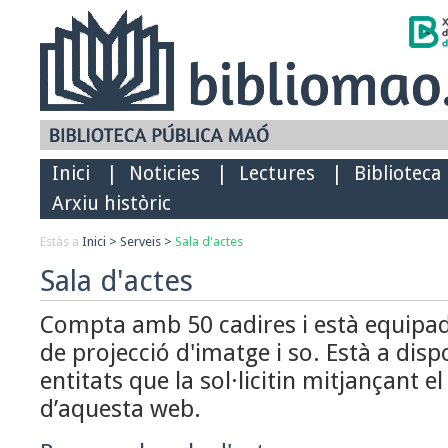
Inici
|
Noticies
|
Lectures
|
Biblioteca
Arxiu històric
Estàs a
Inici
>
Serveis
>
Sala d'actes
Sala d'actes
Compta amb 50 cadires i està equipa
de projecció d'imatge i so. Està a disp
entitats que la sol·licitin mitjançant e
d’aquesta web.