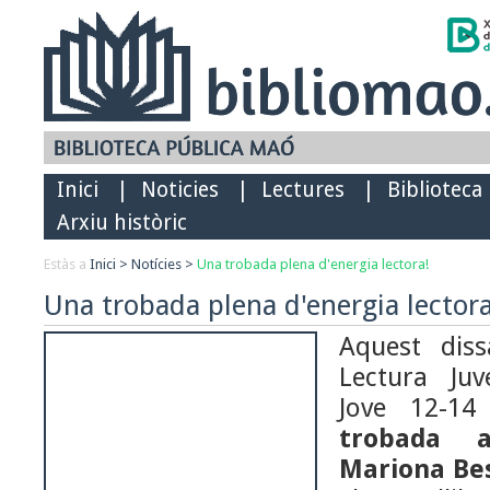
Inici
|
Noticies
|
Lectures
|
Biblioteca
Arxiu històric
Estàs a
Inici
>
Notícies
>
Una trobada plena d'energia lectora!
Una trobada plena d'energia lectora
Aquest dis
Lectura Juv
Jove 12-1
trobada a
Mariona Be