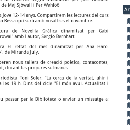
 de Maj Sjöwall i Per Wahlöö
Ar
a Jove 12-14 anys. Compartirem les lectures del curs
na Bessa qui serà amb nosaltres el novembre.
tura de Novel·la Gràfica dinamitzat per Gabi
owai" amb l'autor, Sergio Bernhart.
ra El reltat del mes dinamitzat per Ana Haro.
", de Miranda July.
ren nous tallers de creació poètica, contacontes,
nt, durant les properes setmanes.
riodista Toni Soler, "La cerca de la veritat, ahir i
 les 19 h. Dins del cicle "El món avui. Actualitat i
.
u passar per la Biblioteca o enviar un missatge a: