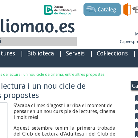
M
Capvespre
ctures
|
Biblioteca
|
Serveis
|
Col·leccions
|
s de lectura i un nou cicle de cinema, entre altres propostes
lectura i un nou cicle de
Ca
s propostes
S'acaba el mes d'agost i arriba el moment de
pensar en un nou curs ple de lectures, cinema
i molt més!
Aquest setembre tenim la primera trobada
del Club de Lectura d'Adultesa i del Club de