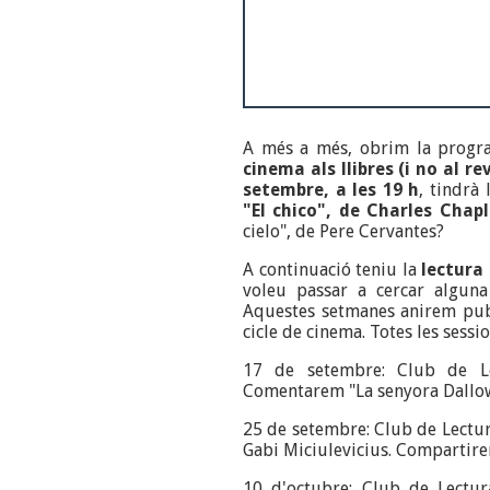
A més a més, obrim la progr
cinema als llibres (i no al re
setembre, a les 19 h
, tindrà
"El chico", de Charles Chapl
cielo", de Pere Cervantes?
A continuació teniu la
lectura 
voleu passar a cercar alguna
Aquestes setmanes anirem publ
cicle de cinema. Totes les sessi
17 de setembre: Club de Le
Comentarem "La senyora Dallow
25 de setembre: Club de Lectu
Gabi Miciulevicius. Compartire
10 d'octubre: Club de Lectur