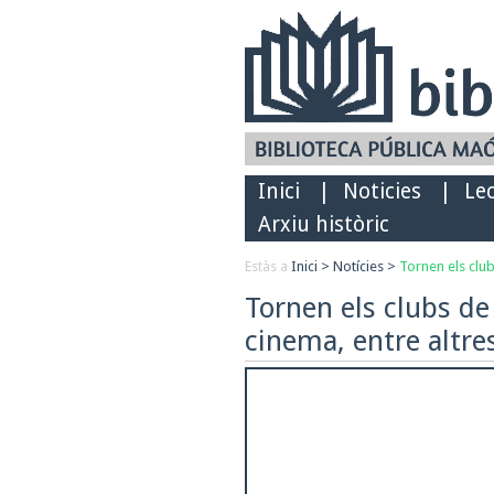
Inici
|
Noticies
|
Le
Arxiu històric
Estàs a
Inici
>
Notícies
>
Tornen els club
Tornen els clubs de 
cinema, entre altre