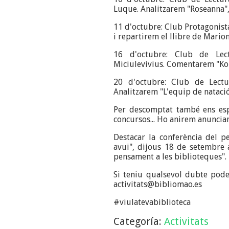
Luque. Analitzarem "Roseanna",
11 d'octubre: Club Protagonist
i repartirem el llibre de Mario
16 d'octubre: Club de Lec
Miciulevivius. Comentarem "Kor
20 d'octubre: Club de Lectu
Analitzarem "L'equip de natació
Per descomptat també ens espe
concursos... Ho anirem anuncia
Destacar la conferència del pe
avui", dijous 18 de setembre a
pensament a les biblioteques"
Si teniu qualsevol dubte pode
activitats@bibliomao.es
#viulatevabiblioteca
Categoría:
Activitats