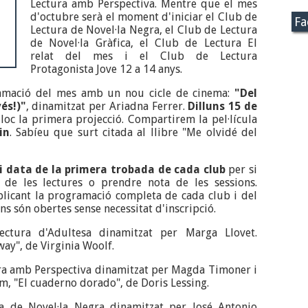
Lectura amb Perspectiva. Mentre que el mes
d'octubre serà el moment d'iniciar el Club de
Fa
Lectura de Novel·la Negra, el Club de Lectura
de Novel·la Gràfica, el Club de Lectura El
relat del mes i el Club de Lectura
Protagonista Jove 12 a 14 anys.
amació del mes amb un nou cicle de cinema:
"Del
vés!)"
, dinamitzat per Ariadna Ferrer.
Dilluns 15 de
 lloc la primera projecció. Compartirem la pel·lícula
in
. Sabíeu que surt citada al llibre "Me olvidé del
i data de la primera trobada de cada club
per si
 de les lectures o prendre nota de les sessions.
icant la programació completa de cada club i del
ons són obertes sense necessitat d'inscripció.
ctura d'Adultesa dinamitzat per Marga Llovet.
ay", de Virginia Woolf.
ra amb Perspectiva dinamitzat per Magda Timoner i
m, "El cuaderno dorado", de Doris Lessing.
a de Novel·la Negra dinamitzat per José Antonio