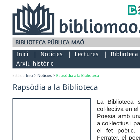
Inici
|
Noticies
|
Lectures
|
Biblioteca
Arxiu històric
Estàs a
Inici
>
Notícies
>
Rapsòdia a la Biblioteca
Rapsòdia a la Biblioteca
La Biblioteca 
col·lectiva en el
Poesia amb una 
a col·lectius i p
el fet poètic.
Ferrater, el po