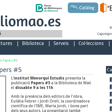
M
Capvespre
ctures
|
Biblioteca
|
Serveis
|
Col·leccions
|
ls Papers #5
apers #5
Ca
L'
institut Menorquí Estudis
presenta la
publicació
Papers #5
a la Biblioteca de Maó
el
dissabte 9 a les 11h
Amb la presència dels editors de l'obra,
Eulàlia Febrer i Jordi Orell, la coordinadora
científica de l'IME, Marta Jordi, i bona part
dels seus autors. La presentació també