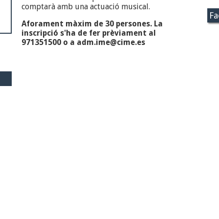
comptarà amb una actuació musical.
Fa
Aforament màxim de 30 persones. La
inscripció s'ha de fer prèviament al
971351500 o a adm.ime@cime.es