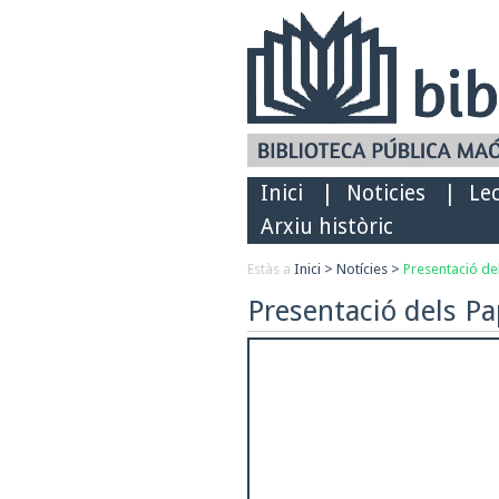
Inici
|
Noticies
|
Le
Arxiu històric
Estàs a
Inici
>
Notícies
>
Presentació de
Presentació dels P