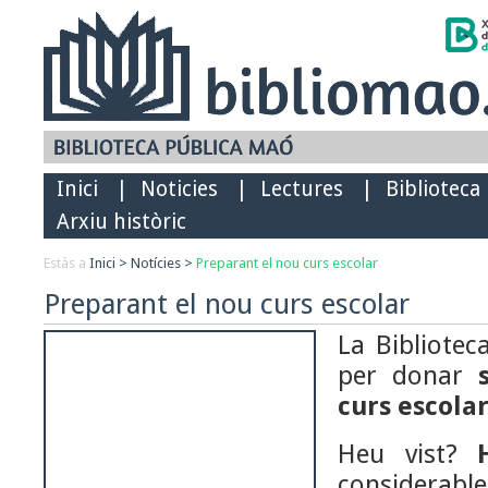
Inici
|
Noticies
|
Lectures
|
Biblioteca
Arxiu històric
Estàs a
Inici
>
Notícies
>
Preparant el nou curs escolar
Preparant el nou curs escolar
La Bibliotec
per donar
curs escola
Heu vist?
considerab