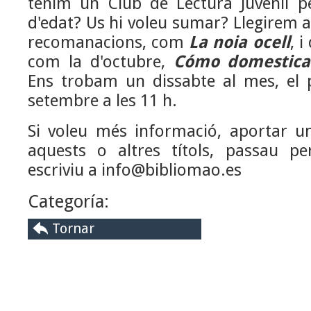
tenim un Club de Lectura Juvenil p
d'edat? Us hi voleu sumar? Llegirem 
recomanacions, com
La noia ocell
, i
com la d'octubre,
Cómo domestic
Ens trobam un dissabte al mes, el 
setembre a les 11 h.
Si voleu més informació, aportar un
aquests o altres títols, passau pe
escriviu a info@bibliomao.es
Categoría:
Tornar