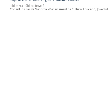
Mapa de la web
-
Avisos legals
-
Privacitat i Cookies
Biblioteca Pública de Maó
Consell Insular de Menorca - Departament de Cultura, Educació, Joventut i