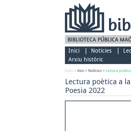
Inici
|
Noticies
|
Le
Arxiu històric
Estàs a
Inici
>
Notícies
>
Lectura poètica
Lectura poètica a la
Poesia 2022