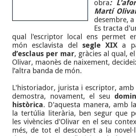
obra
:
L'afo
Martí Oliva
desembre, a 
Es tracta d'
qual l'escriptor local ens permet e
món esclavista del
segle XIX
a pa
d’esclaus per mar
, gràcies al qual, 
Olivar, maonès de naixement, decidei
l’altra banda de món.
L'historiador, jurista i escriptor, amb 
demostra, novament, el seu
domini
històrica
. D'aquesta manera, amb la
la tertúlia literària, ben segur qu
les vivències d'Olivar en el seu conte
més, de tot el descobert a la novel·l