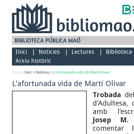
Inici
|
Noticies
|
Lectures
|
Biblioteca
Arxiu històric
Estàs a
Inici
>
Notícies
>
L'afortunada vida de Martí Olivar
L'afortunada vida de Martí Olivar
Trobada
de
d'Adultesa,
amb l'escr
Josep M. 
comentar l