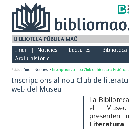
Inici
|
Noticies
|
Lectures
|
Biblioteca
Arxiu històric
Estàs a
Inici
>
Notícies
>
Inscripcions al nou Club de literatura Històric
Inscripcions al nou Club de literatu
web del Museu
La Bibliotec
el Muse
presenten
Literatura