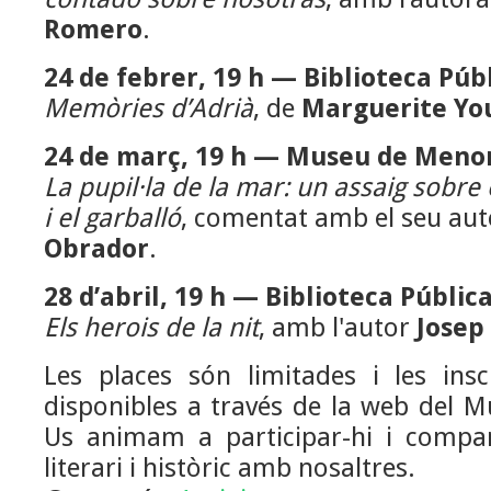
Romero
.
24 de febrer, 19 h — Biblioteca Púb
Memòries d’Adrià
, de
Marguerite Yo
24 de març, 19 h — Museu de Meno
La pupil·la de la mar: un assaig sobre e
i el garballó
, comentat amb el seu au
Obrador
.
28 d’abril, 19 h — Biblioteca Públi
Els herois de la nit
, amb l'autor
Josep
Les places són limitades i les insc
disponibles a través de la web del 
Us animam a participar-hi i compar
literari i històric amb nosaltres.