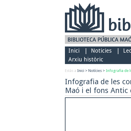
Inici
|
Noticies
|
Le
Arxiu històric
Estàs a
Inici
>
Notícies
>
Infografia de l
Infografia de les co
Maó i el fons Antic 