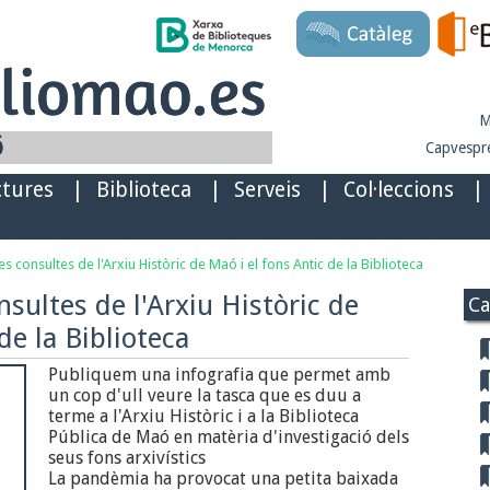
M
Capvespre
ctures
|
Biblioteca
|
Serveis
|
Col·leccions
|
es consultes de l'Arxiu Històric de Maó i el fons Antic de la Biblioteca
nsultes de l'Arxiu Històric de
Ca
de la Biblioteca
Publiquem una infografia que permet amb
un cop d'ull veure la tasca que es duu a
terme a l'Arxiu Històric i a la Biblioteca
Pública de Maó en matèria d'investigació dels
seus fons arxivístics
La pandèmia ha provocat una petita baixada