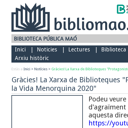
Inici
|
Noticies
|
Lectures
|
Biblioteca
Arxiu històric
Estàs a
Inici
>
Notícies
>
Gràcies! La Xarxa de Biblioteques "Protagonis
Gràcies! La Xarxa de Biblioteques "
la Vida Menorquina 2020"
Podeu veure 
d'agraïment 
aquesta dire
https://yout