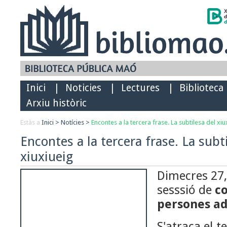
Inici
|
Noticies
|
Lectures
|
Biblioteca
Arxiu històric
Estàs a
Inici
>
Notícies
>
Encontes a la tercera frase. La subtilesa del xiu
Encontes a la tercera frase. La subt
xiuxiueig
Dimecres 27,
sesssió de
co
persones ad
S'atraca el t