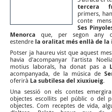
tercera f
primers, han
conte mensu
Ses Pinyole
Menorca
que, per segon any con
estendre
la oralitat més enllà de la
Potser ja haureu vist que aquest me
havia d'acompanyar l'artista Noel
motius laborals, ha donat pas a
acompanyada, de la música de
Se
oferirà
La subtilesa del xiuxiueig
.
Una sessió on els contes emergira
objectes escollits pel públic o del pú
objectes. Com receptes de vida, alg