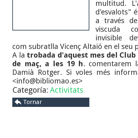
multitud. L'
d'esvalots" 
a través d
viscuda 
invisible d
com subratlla Vicenç Altaió en el seu 
A la
trobada d'aquest mes del Club 
de maç, a les 19 h
. comentarem 
Damià Rotger. Si voles més informa
<info@bibliomao.es>
Categoría:
Activitats
Tornar