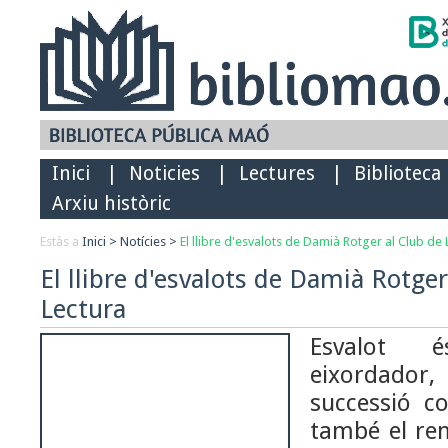
Inici
|
Noticies
|
Lectures
|
Biblioteca
Arxiu històric
Estàs a
Inici
>
Notícies
>
El llibre d'esvalots de Damià Rotger al Club de 
El llibre d'esvalots de Damià Rotger
Lectura
Esvalot 
eixordador,
successió co
també el r