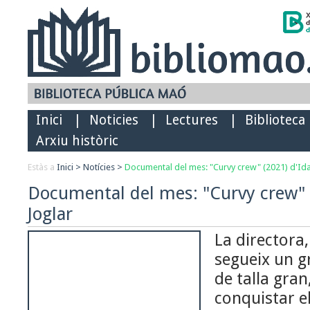
Inici
|
Noticies
|
Lectures
|
Biblioteca
Arxiu històric
Estàs a
Inici
>
Notícies
>
Documental del mes: "Curvy crew" (2021) d'Ida
Documental del mes: "Curvy crew" 
Joglar
La directora,
segueix un g
de talla gran
conquistar el