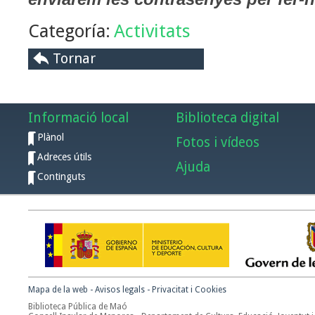
Categoría:
Activitats
Tornar
Informació local
Biblioteca digital
Plànol
Fotos i vídeos
Adreces útils
Ajuda
Continguts
Mapa de la web
-
Avisos legals
-
Privacitat i Cookies
Biblioteca Pública de Maó