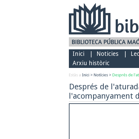
Inici
|
Noticies
|
Le
Arxiu històric
Estàs a
Inici
>
Notícies
>
Després de l'at
Després de l'aturad
l'acompanyament dig