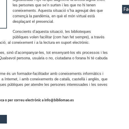
les persones que se’n surten i les que no hi tenen
Fa
coneixements. Aquesta situació s’ha agreujat des que
començà la pandèmia, en què el món virtual està
desplaçant el presencial.
Conscients d’aquesta situació, les biblioteques
públiques volen facilitar (com han fet sempre), a través
ció, al coneixement i a la lectura en suport electrònic.
es, sinó d’acompanyar-les, tot ensenyant-los els processos i les
Qualsevol persona, usuària o no, ciutadana o forana hi té cabuda
rme és un formador-facilitador amb coneixements informàtics i
es a Internet, i amb coneixements de català, castellà i anglès, que
eques públiques per atendre les persones interessades i les seves
teca o per correu electrònic a info@bibliomao.es