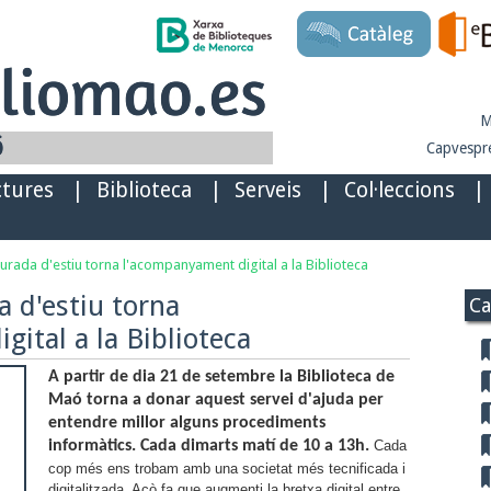
M
Capvespre
ctures
|
Biblioteca
|
Serveis
|
Col·leccions
|
urada d'estiu torna l'acompanyament digital a la Biblioteca
a d'estiu torna
Ca
ital a la Biblioteca
A partir de dia 21 de setembre la Biblioteca de
Maó torna a donar aquest servei d'ajuda per
entendre millor alguns procediments
informàtics. Cada dimarts matí de 10 a 13h.
Cada
cop més ens trobam amb una societat més tecnificada i
digitalitzada. Açò fa que augmenti la bretxa digital entre