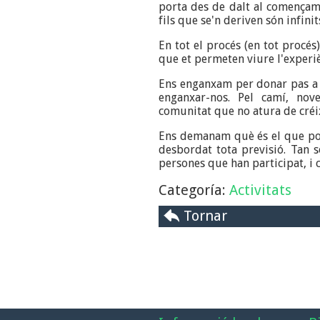
porta des de dalt al començame
fils que se'n deriven són infinit
En tot el procés (en tot procés
que et permeten viure l'experiè
Ens enganxam per donar pas a 
enganxar-nos. Pel camí, nove
comunitat que no atura de créix
Ens demanam què és el que pod
desbordat tota previsió. Tan 
persones que han participat, i 
Categoría:
Activitats
Tornar