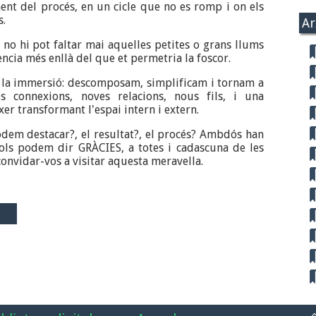
nt del procés, en un cicle que no es romp i on els
s.
Ar
) no hi pot faltar mai aquelles petites o grans llums
ncia més enllà del que et permetria la foscor.
la immersió: descomposam, simplificam i tornam a
s connexions, noves relacions, nous fils, i una
er transformant l'espai intern i extern.
em destacar?, el resultat?, el procés? Ambdós han
sols podem dir GRÀCIES, a totes i cadascuna de les
convidar-vos a visitar aquesta meravella.