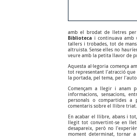
amb el brodat de lletres pe
Biblioteca
i continuava amb u
tallers i trobades, tot de man
altruista. Sense elles no haurí
veure amb la petita llavor de pr
Aquesta al·legoria comença amb
tot representant l'atracció que
la portada, pel tema, per l'autor
Començam a llegir i anam pa
informacions, sensacions, en
personals o compartides a p
comentaris sobre el llibre triat.
En acabar el llibre, abans i t
llegit tot convertint-se en llet
desapareix, però no l'experiè
moment determinat, tornar a