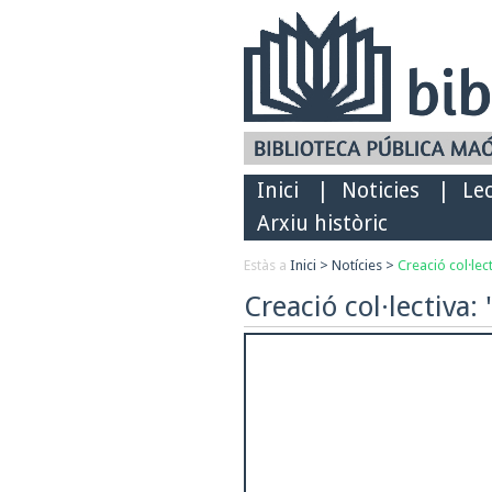
Inici
|
Noticies
|
Le
Arxiu històric
Estàs a
Inici
>
Notícies
>
Creació col·lect
Creació col·lectiva: 