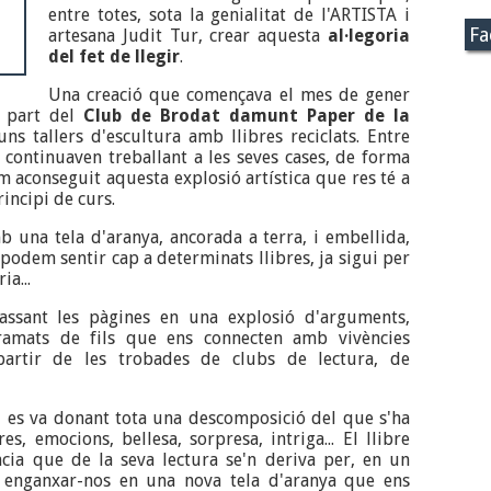
entre totes, sota la genialitat de l'ARTISTA i
Fa
artesana Judit Tur, crear aquesta
al·legoria
del fet de llegir
.
Una creació que començava el mes de gener
r part del
Club de Brodat damunt Paper
de la
ns tallers d'escultura amb llibres reciclats. Entre
s continuaven treballant a les seves cases, de forma
em aconseguit aquesta explosió artística que res té a
incipi de curs.
 una tela d'aranya, ancorada a terra, i embellida,
 podem sentir cap a determinats llibres, ja sigui per
ia...
ssant les pàgines en una explosió d'arguments,
tramats de fils que ens connecten amb vivències
artir de les trobades de clubs de lectura, de
ot, es va donant tota una descomposició del que s'ha
res, emocions, bellesa, sorpresa, intriga... El llibre
ncia que de la seva lectura se'n deriva per, en un
 enganxar-nos en una nova tela d'aranya que ens