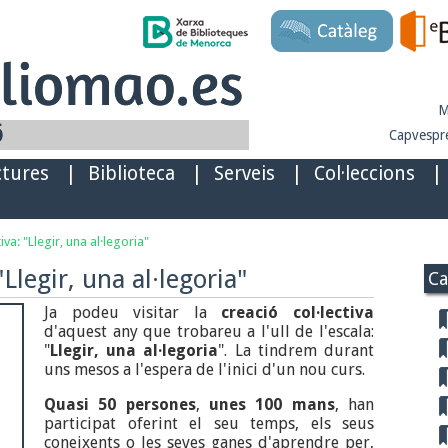
M
Capvespre
ctures
|
Biblioteca
|
Serveis
|
Col·leccions
|
iva: "Llegir, una al·legoria"
"Llegir, una al·legoria"
Ca
Ja podeu visitar la
creació col·lectiva
d'aquest any que trobareu a l'ull de l'escala:
"
Llegir, una al·legoria
". La tindrem durant
uns mesos a l'espera de l'inici d'un nou curs.
Quasi 50 persones
,
unes 100 mans
, han
participat oferint el seu temps, els seus
coneixents o les seves ganes d'aprendre per,