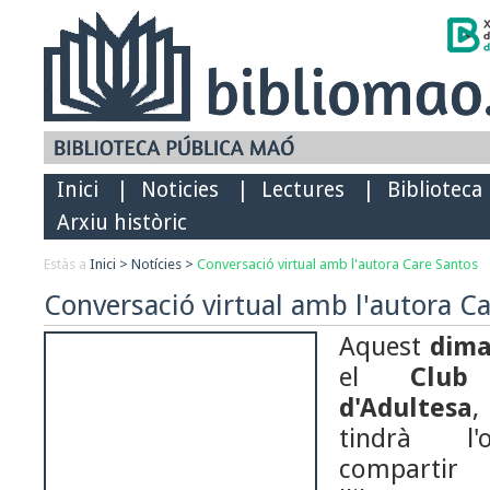
Inici
|
Noticies
|
Lectures
|
Biblioteca
Arxiu històric
Estàs a
Inici
>
Notícies
>
Conversació virtual amb l'autora Care Santos
Conversació virtual amb l'autora C
Aquest
dima
el
Club
d'Adultesa
,
tindrà l'
compartir 