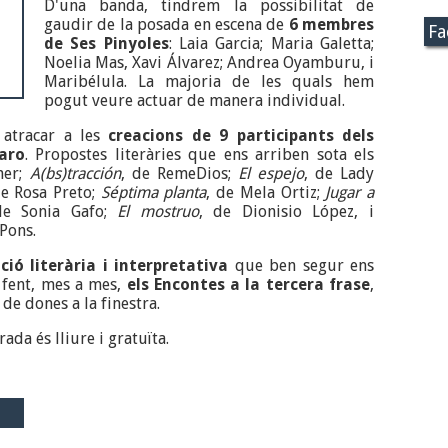
D'una banda, tindrem la possibilitat de
gaudir de la posada en escena de
6 membres
Fa
de Ses Pinyoles
: Laia Garcia; Maria Galetta;
Noelia Mas, Xavi Álvarez; Andrea Oyamburu, i
Maribélula. La majoria de les quals hem
pogut veure actuar de manera individual.
 atracar a les
creacions de 9 participants dels
Haro
. Propostes literàries que ens arriben sota els
ener;
A(bs)tracción
, de RemeDios;
El espejo
, de Lady
de Rosa Preto;
Séptima planta
, de Mela Ortiz;
Jugar a
e Sonia Gafo;
El mostruo
, de Dionisio López, i
 Pons.
ció literària i interpretativa
que ben segur ens
fent, mes a mes,
els Encontes a la tercera frase
,
e dones a la finestra.
rada és lliure i gratuïta.