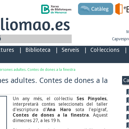
M
Capvespre
ctures
|
Biblioteca
|
Serveis
|
Col·leccions
|
ersones adultes. Contes de dones a la finestra
es adultes. Contes de dones a la
Ca
Un any més, el col·lectiu
Ses Pinyoles
,
interpretarà contes seleccionats del taller
d'escriptura d'
Ana Haro
sota l'epígraf,
Contes de d
ones a la finestra
. Aquest
dimecres 27, a les 19 h.