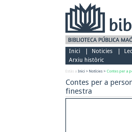
Inici
|
Noticies
|
Le
Arxiu històric
Estàs a
Inici
>
Notícies
>
Contes per a p
Contes per a person
finestra