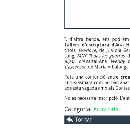
I, d'altra banda, ens podrem
tallers d'escriptura d'Ana 
títols:
Everlove
, de J. Viola G
Lang;
MNP Todas las guerras
, 
jugar
, d'AnaltaliAna;
Wendy
d
L'ascensor
, de Maria Villalonga
Tota una conjunció entre
crea
entusiasmarà com ho han anat 
aquesta vegada amb els Contes d
No es necessita inscripció. L'ent
Categoría:
Activitats
Tornar