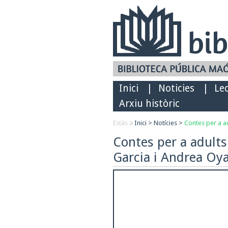
Inici
|
Noticies
|
Le
Arxiu històric
Estàs a
Inici
>
Notícies
>
Contes per a a
Contes per a adult
Garcia i Andrea O