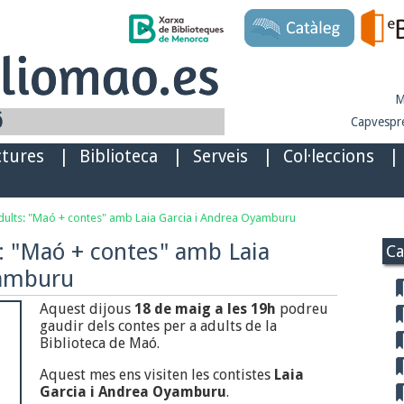
M
Capvespre
ctures
|
Biblioteca
|
Serveis
|
Col·leccions
|
dults: "Maó + contes" amb Laia Garcia i Andrea Oyamburu
s: "Maó + contes" amb Laia
Ca
yamburu
Aquest dijous
18 de maig a les 19h
podreu
gaudir dels contes per a adults de la
Biblioteca de Maó.
Aquest mes ens visiten les contistes
Laia
Garcia i Andrea Oyamburu
.