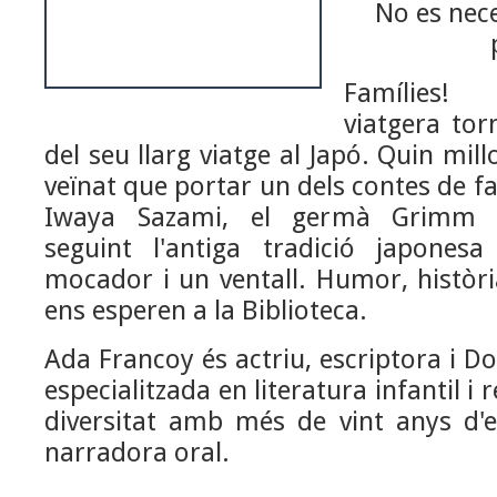
No es nece
Famílies!
viatgera tor
del seu llarg viatge al Japó. Quin mill
veïnat que portar un dels contes de fa
Iwaya Sazami, el germà Grimm j
seguint l'antiga tradició japones
mocador i un ventall. Humor, història 
ens esperen a la Biblioteca.
Ada
Francoy
és actriu, escriptora i D
especialitzada en literatura infantil i 
diversitat amb més de vint anys d'
narradora oral.