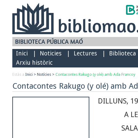
Inici
|
Noticies
|
Lectures
|
Biblioteca
Arxiu històric
Estàs a
Inici
>
Notícies
>
Contacontes Rakugo (y olé) amb Ada Francoy
Contacontes Rakugo (y olé) amb Ad
DILLUNS, 19
A LE
SALA