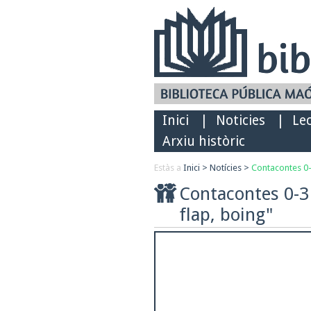
Inici
|
Noticies
|
Le
Arxiu històric
Estàs a
Inici
>
Notícies
>
Contacontes 0
Contacontes 0-
flap, boing"