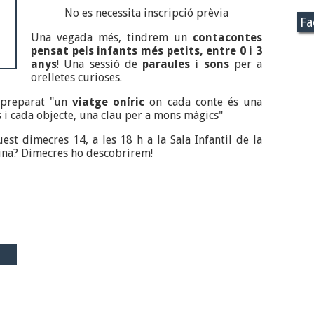
No es necessita inscripció prèvia
Fa
Una vegada més, tindrem un
contacontes
pensat pels infants més petits, entre 0 i 3
anys
! Una sessió de
paraules i sons
per a
orelletes curioses.
 preparat "un
viatge oníric
on cada conte és una
s i cada objecte, una clau per a mons màgics"
est dimecres 14, a les 18 h a la Sala Infantil de la
dina? Dimecres ho descobrirem!