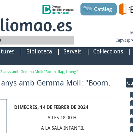
M
Capvespre
ctures
|
Biblioteca
|
Serveis
|
Col·leccions
|
-3 anys amb Gemma Moll: "Boom, flap, boing"
3 anys amb Gemma Moll: "Boom,
Ca
DIMECRES, 14 DE FEBRER DE 2024
A LES 18:00 H
A LA SALA INFANTIL