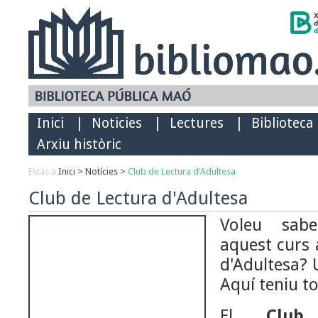
Inici
|
Noticies
|
Lectures
|
Biblioteca
Arxiu històric
Estàs a
Inici
>
Notícies
>
Club de Lectura d'Adultesa
Club de Lectura d'Adultesa
Voleu sabe
aquest curs 
d'Adultesa? 
Aquí teniu to
El
Club