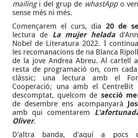
mailing
i del grup de
whastApp
o ven
sense més ni més.
Començarem el curs, dia
20 de s
lectura de
La mujer helada
d'Ann
Nobel de Literatura 2022. I contin
les recomanacions de na Blanca Ripoll
de la jove Andrea Abreu. Al cartell 
resta de programació on, com cada 
clàssic; una lectura amb el F
Cooperació; una amb el CentreBit M
descomptat, quelcom de
secció me
de desembre ens acompanyarà
Jo
amb qui comentarem
L'afortunad
Oliver
.
D'altra banda, d'aquí a pocs d