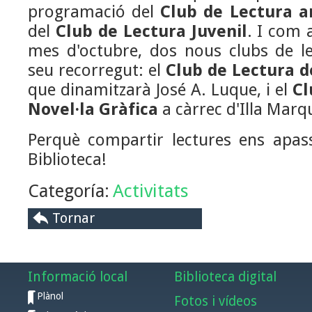
programació del
Club de Lectura a
del
Club de Lectura Juvenil
. I com 
mes d'octubre, dos nous clubs de lec
seu recorregut: el
Club de Lectura d
que dinamitzarà José A. Luque, i el
Cl
Novel·la Gràfica
a càrrec d'Illa Marq
Perquè compartir lectures ens apass
Biblioteca!
Categoría:
Activitats
Tornar
Informació local
Biblioteca digital
Plànol
Fotos i vídeos