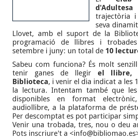
d'Adultesa
t
trajectòria 
seva dinami
Llovet, amb el suport de la Biblio
programació de llibres i trobade
setembre i juny: un total de
10 lectur
Sabeu com funciona? És molt senzill
tenir ganes de llegir
el llibre, 
Biblioteca
, i venir el dia indicat a le
la lectura. Intentam també que les 
disponibles en format electròni
audiollibre, a la plataforma de prést
Per descomptat es pot participar sim
Venir una trobada, tres, nou o deu am
Pots inscriure't a <info@bibliomao.es>