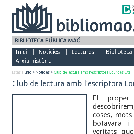
Inici
|
Noticies
|
Lectures
|
Biblioteca
Arxiu històric
Estàs a
Inici
>
Notícies
>
Club de lectura amb l'escriptora Lourdes Otal
Club de lectura amb l'escriptora L
El prope
descobrirem
coses, mots 
botavara i
veritats qu