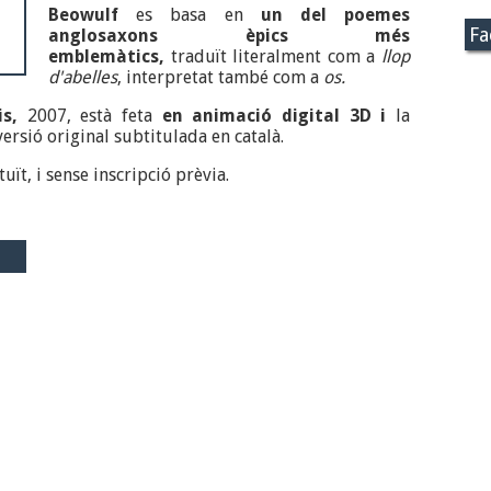
Beowulf
es basa en
un del poemes
Fa
anglosaxons èpics més
emblemàtics,
traduït literalment com a
llop
d'abelles
, interpretat també com a
os.
is,
2007, està feta
en animació digital 3D i
la
ersió original subtitulada en català.
atuït, i sense inscripció prèvia.