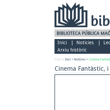
Inici
|
Noticies
|
Le
Arxiu històric
Estàs a
Inici
>
Notícies
>
Cinema Fantàstic
Cinema Fantàstic, i 