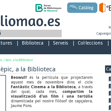
M
Capvespre
ctures
|
Biblioteca
|
Serveis
|
Col·leccions
|
, i èpic, a la Biblioteca
èpic, a la Biblioteca
Ca
Beowulf
és la pel·lícula que projectarem
aquest mes de novembre dins el cicle
Fantàstic Cinema a la Biblioteca
, a través
del qual, cada mes,
compartim la
visualització d'un film i una tertúlia
dinamitzada pel nostre filòsof de capçalera,
Jaume Pons.