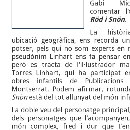
Gabi Mici
comentar l'
Röd i Snön
.
La històri
ubicació geogràfica, ens recorda un 
potser, pels qui no som experts en no
pseudònim Linhart ens fa pensar en
però es tracta de l'il·lustrador ma
Torres Linhart, qui ha participat e
obres infantils de Publicacions
Montserrat. Podem afirmar, rotun
Snön
està del tot allunyat del món infa
La doble veu del personatge principal,
dels personatges que l'acompanyen
món complex, fred i dur que t'e