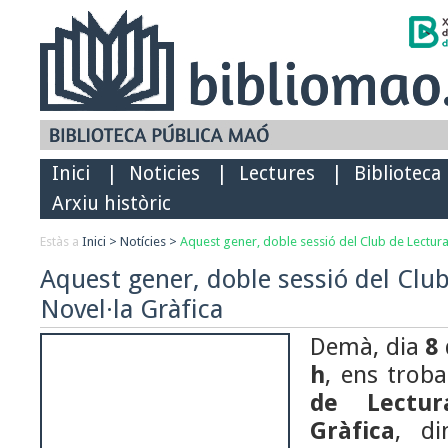
Inici
|
Noticies
|
Lectures
|
Biblioteca
Arxiu històric
Estàs a
Inici
>
Notícies
>
Aquest gener, doble sessió del Club de Lectura
Aquest gener, doble sessió del Clu
Novel·la Gràfica
Demà, dia
8 
h
, ens tro
de Lectur
Gràfica
, di