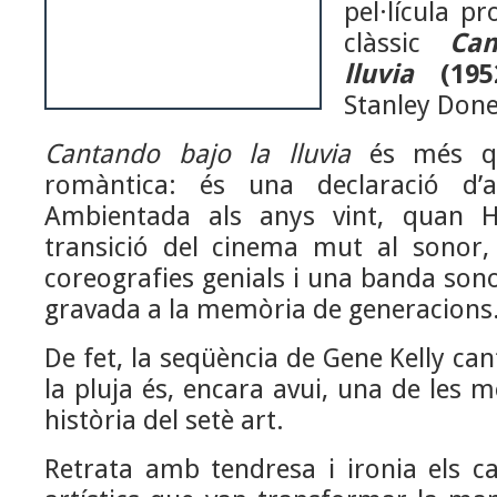
pel·lícula p
clàssic
Ca
lluvia
(195
Stanley Done
Cantando bajo la lluvia
és més q
romàntica: és una declaració d’
Ambientada als anys vint, quan H
transició del cinema mut al sonor
coreografies genials i una banda son
gravada a la memòria de generacions
De fet, la seqüència de Gene Kelly can
la pluja és, encara avui, una de les m
història del setè art.
Retrata amb tendresa i ironia els ca