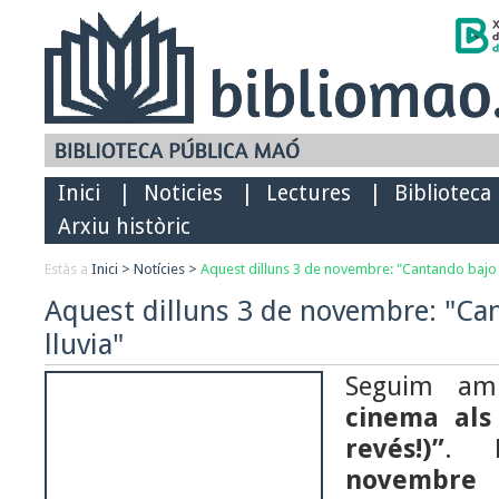
Inici
|
Noticies
|
Lectures
|
Biblioteca
Arxiu històric
Estàs a
Inici
>
Notícies
>
Aquest dilluns 3 de novembre: "Cantando bajo l
Aquest dilluns 3 de novembre: "Can
lluvia"
Seguim am
cinema als 
revés!)”
.
novembre 