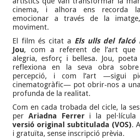
artístics que van transformar la man
cinema, i alhora ens recorda la
emocionar a través de la imatge
moviment.
El film és citat a
Els ulls del falcó
Jou
, com a referent de l’art que 
alegria, esforç i bellesa. Jou, poeta
reflexiona en la seva obra sobr
percepció, i com l’art —sigui pict
cinematogràfic— pot obrir-nos a un
profunda de la realitat.
Com en cada trobada del cicle, la se
per
Ariadna Ferrer
i la pel·lícula
versió original subtitulada (VOS)
. 
i gratuïta, sense inscripció prèvia.