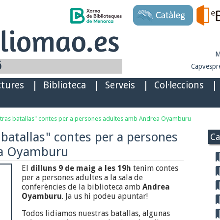
M
Capvespre
ctures
|
Biblioteca
|
Serveis
|
Col·leccions
|
stras batallas" contes per a persones adultes amb Andrea Oyamburu
 batallas" contes per a persones
Ca
ea Oyamburu
El
dilluns 9 de maig a les 19h
tenim contes
per a persones adultes a la sala de
conferències de la biblioteca amb
Andrea
Oyamburu
. Ja us hi podeu apuntar!
Todos lidiamos nuestras batallas, algunas