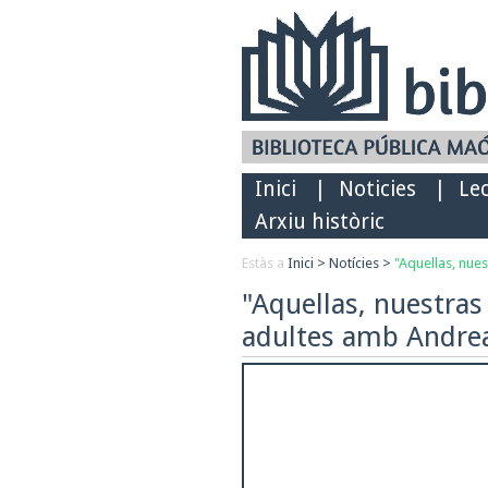
Inici
|
Noticies
|
Le
Arxiu històric
Estàs a
Inici
>
Notícies
>
"Aquellas, nue
"Aquellas, nuestras
adultes amb Andr