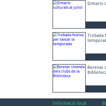
Dimarts cu
Trobada f
tempora
Berenar c
Bibliotec
Informació local
B