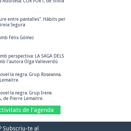
d'Adultesa. COR FORT, de Sílvia
eure entre pantalles". Hàbits per
Mireia Segura
 amb Fèlix Gómez
amb perspectiva: LA SAGA DELS
 l'autora Olga Valleverdú
ovel·la negra. Grup Roseanna.
Lemaitre.
ovel·la negra. Grup Irene.
 de Pierre Lemaitre.
ctivitats de l'agenda
Subscriu-te al