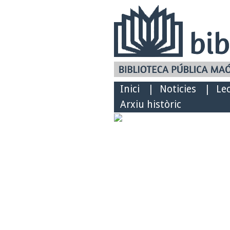
Inici
|
Noticies
|
Le
Arxiu històric