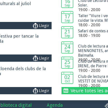
16
Club de Lectura 
lturals al juliol
Soler.
Sep
19:00 - 20:00
17
Taller "Viure i v
cuidar la vista. 
Sep
18:00 - 20:00
Llegir
21
Safari de contes
18:00 - 19:00
estiva per tancar la
Sep
da
24
Club de lectura 
MENNONITES, amb
Sep
Balmaña.
Llegir
19:00 - 20:00
25
Club de lectura n
IRENE, de Pierre 
Sep
loenda dels clubs de la
19:00 - 20:00
a
02
Club de lectura n
VESTIT DE NÚVIA,
Oct
19:00 - 20:00
Veure totes les a
Llegir
iblioteca digital
Agenda