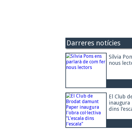
Darreres notícies
Sílvia Po
nous lect
El Club 
inaugura l
dins l'esc