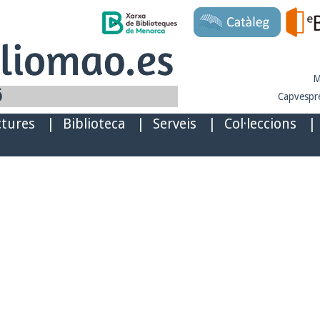
M
Capvespre
ctures
|
Biblioteca
|
Serveis
|
Col·leccions
|