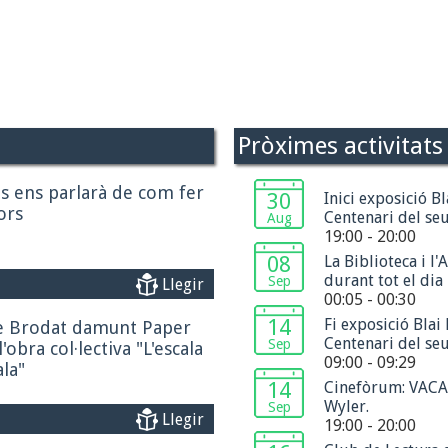
Pròximes activitats
ns ens parlarà de com fer
30
Inici exposició Bl
ors
Centenari del se
Aug
19:00 - 20:00
08
La Biblioteca i l'
durant tot el dia
Sep
Llegir
00:05 - 00:30
14
Fi exposició Blai 
de Brodat damunt Paper
Centenari del se
Sep
'obra col·lectiva "L'escala
09:00 - 09:29
ala"
14
Cinefòrum: VACA
Wyler.
Sep
Llegir
19:00 - 20:00