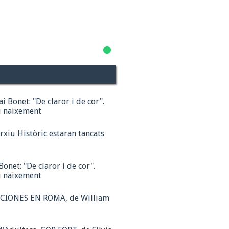
1
2
ai Bonet: "De claror i de cor".
u naixement
Arxiu Històric estaran tancats
Bonet: "De claror i de cor".
u naixement
CIONES EN ROMA, de William